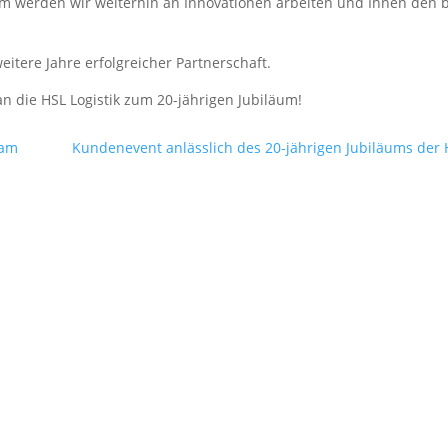
 werden wir weiterhin an Innovationen arbeiten und Ihnen den b
eitere Jahre erfolgreicher Partnerschaft.
n die HSL Logistik zum 20-jährigen Jubiläum!
dam
Kundenevent anlässlich des 20-jährigen Jubiläums der 