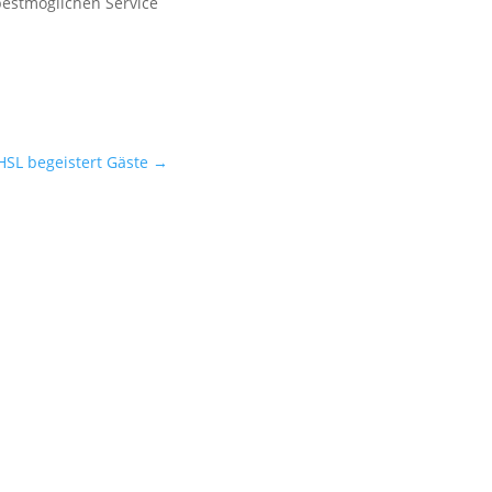
estmöglichen Service
HSL begeistert Gäste
→